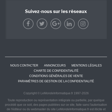
Suivez-nous sur les réseaux
NOUS CONTACTER
ANNONCEURS
MENTIONS LÉGALES
CHARTE DE CONFIDENTIALITÉ
CONDITIONS GÉNÉRALES DE VENTE
PARAMÈTRES DE GESTION DE LA CONFIDENTIALITÉ
Copyright © LeMondeInformatique.fr 1997-2026
Toute reproduction ou représentation intégrale ou partielle, par quelque
procédé que ce soit, des pages publiées sur ce site, faite sans l'autorisation
de l'éditeur ou du webmaster du site LeMondeInformatique.fr est illicite et