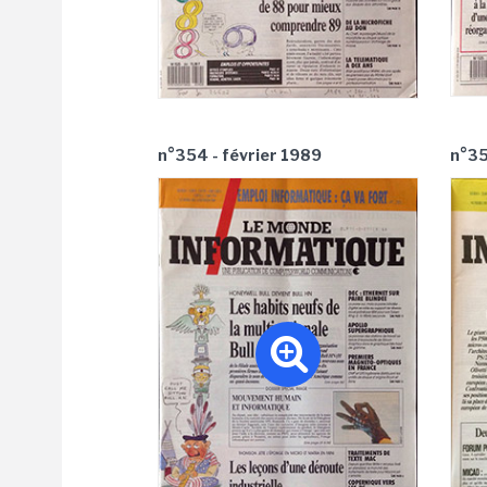
n°354 - février 1989
n°35