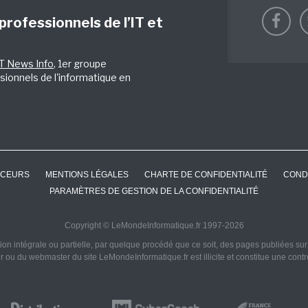
 professionnels de l’IT et
IT News Info
, 1er groupe
sionnels de l'informatique en
CEURS
MENTIONS LÉGALES
CHARTE DE CONFIDENTIALITÉ
COND
PARAMÈTRES DE GESTION DE LA CONFIDENTIALITÉ
Copyright © LeMondeInformatique.fr 1997-2026
on intégrale ou partielle, par quelque procédé que ce soit, des pages publiées sur ce
ur ou du webmaster du site LeMondeInformatique.fr est illicite et constitue une cont