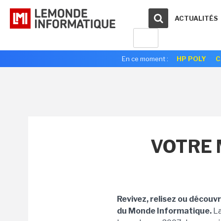
ACTUALITÉS
En ce moment :
HP POLY
C
VOTRE 
Revivez, relisez ou découv
du Monde Informatique.
La