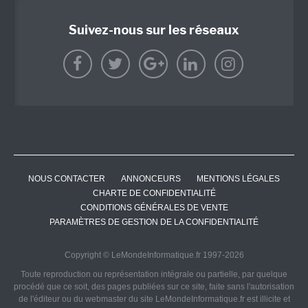
Suivez-nous sur les réseaux
NOUS CONTACTER
ANNONCEURS
MENTIONS LÉGALES
CHARTE DE CONFIDENTIALITÉ
CONDITIONS GÉNÉRALES DE VENTE
PARAMÈTRES DE GESTION DE LA CONFIDENTIALITÉ
Copyright © LeMondeInformatique.fr 1997-2026
Toute reproduction ou représentation intégrale ou partielle, par quelque
procédé que ce soit, des pages publiées sur ce site, faite sans l'autorisation
de l'éditeur ou du webmaster du site LeMondeInformatique.fr est illicite et