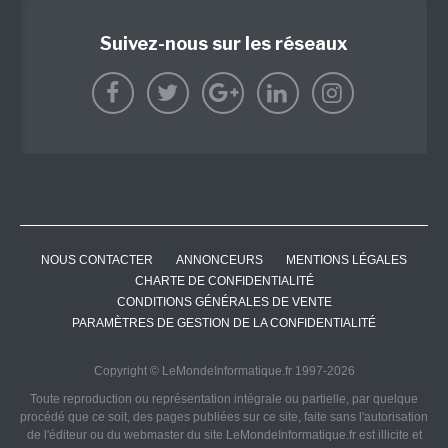
Suivez-nous sur les réseaux
NOUS CONTACTER
ANNONCEURS
MENTIONS LÉGALES
CHARTE DE CONFIDENTIALITÉ
CONDITIONS GÉNÉRALES DE VENTE
PARAMÈTRES DE GESTION DE LA CONFIDENTIALITÉ
Copyright © LeMondeInformatique.fr 1997-2026
Toute reproduction ou représentation intégrale ou partielle, par quelque
procédé que ce soit, des pages publiées sur ce site, faite sans l'autorisation
de l'éditeur ou du webmaster du site LeMondeInformatique.fr est illicite et