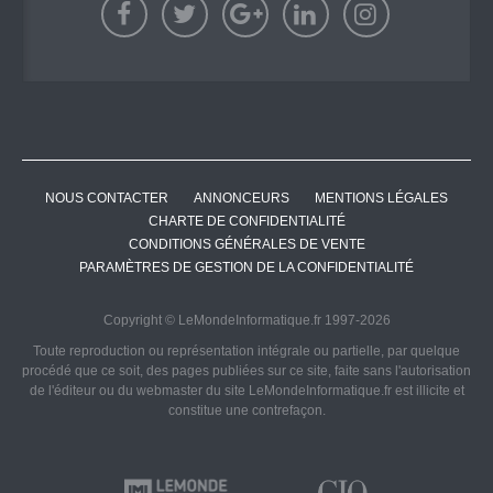
NOUS CONTACTER
ANNONCEURS
MENTIONS LÉGALES
CHARTE DE CONFIDENTIALITÉ
CONDITIONS GÉNÉRALES DE VENTE
PARAMÈTRES DE GESTION DE LA CONFIDENTIALITÉ
Copyright © LeMondeInformatique.fr 1997-2026
Toute reproduction ou représentation intégrale ou partielle, par quelque
procédé que ce soit, des pages publiées sur ce site, faite sans l'autorisation
de l'éditeur ou du webmaster du site LeMondeInformatique.fr est illicite et
constitue une contrefaçon.