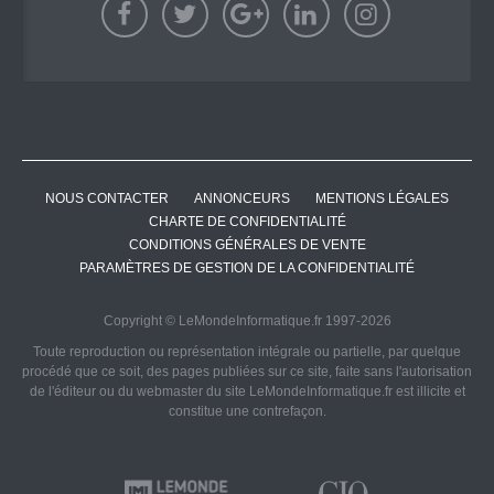
NOUS CONTACTER
ANNONCEURS
MENTIONS LÉGALES
CHARTE DE CONFIDENTIALITÉ
CONDITIONS GÉNÉRALES DE VENTE
PARAMÈTRES DE GESTION DE LA CONFIDENTIALITÉ
Copyright © LeMondeInformatique.fr 1997-2026
Toute reproduction ou représentation intégrale ou partielle, par quelque
procédé que ce soit, des pages publiées sur ce site, faite sans l'autorisation
de l'éditeur ou du webmaster du site LeMondeInformatique.fr est illicite et
constitue une contrefaçon.