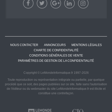
NOUS CONTACTER
ANNONCEURS
MENTIONS LÉGALES
CHARTE DE CONFIDENTIALITÉ
CONDITIONS GÉNÉRALES DE VENTE
PARAMÈTRES DE GESTION DE LA CONFIDENTIALITÉ
Copyright © LeMondeInformatique.fr 1997-2026
Toute reproduction ou représentation intégrale ou partielle, par quelque
procédé que ce soit, des pages publiées sur ce site, faite sans l'autorisation
de l'éditeur ou du webmaster du site LeMondeInformatique.fr est illicite et
constitue une contrefaçon.