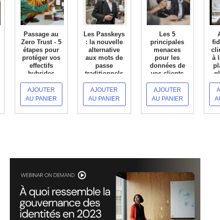
Passage au
Les Passkeys
Les 5
Zero Trust - 5
: la nouvelle
principales
fi
étapes pour
alternative
menaces
cli
protéger vos
aux mots de
pour les
à 
effectifs
passe
données de
pl
hybrides
traditionnels
vos clients
p
EN SAVOIR +
EN SAVOIR +
EN SAVOIR +
AJOUTER
AJOUTER
AJOUTER
EN
AU PANIER
AU PANIER
AU PANIER
A