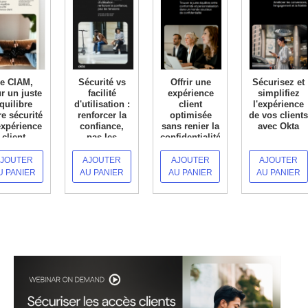
e CIAM,
Sécurité vs
Offrir une
Sécurisez et
r un juste
facilité
expérience
simplifiez
quilibre
d'utilisation :
client
l'expérience
re sécurité
renforcer la
optimisée
de vos clients
expérience
confiance,
sans renier la
avec Okta
client
pas les
confidentialité
EN SAVOIR +
tensions
 SAVOIR +
EN SAVOIR +
JOUTER
AJOUTER
AJOUTER
AJOUTER
EN SAVOIR +
U PANIER
AU PANIER
AU PANIER
AU PANIER