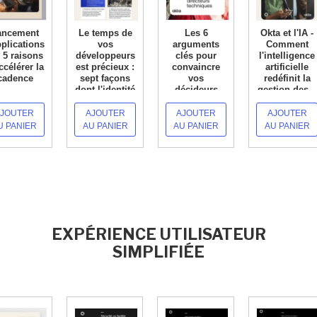
ancement
Le temps de
Les 6
Okta et l'IA -
pplications:
vos
arguments
Comment
 5 raisons
développeurs
clés pour
l'intelligence
ccélérer la
est précieux :
convaincre
artificielle
cadence
sept façons
vos
redéfinit la
dont l'identité
décideurs
gestion des...
 SAVOIR +
accélère...
d'investir
EN SAVOIR +
dans
JOUTER
AJOUTER
AJOUTER
AJOUTER
EN SAVOIR +
l'identité.
U PANIER
AU PANIER
AU PANIER
AU PANIER
EN SAVOIR +
EXPÉRIENCE UTILISATEUR
SIMPLIFIÉE