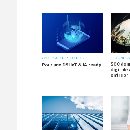
/ INTERNET DES OBJETS
/ BUSINESS
SCC don
Pour une DSI IoT & IA ready
digitale
entrepr