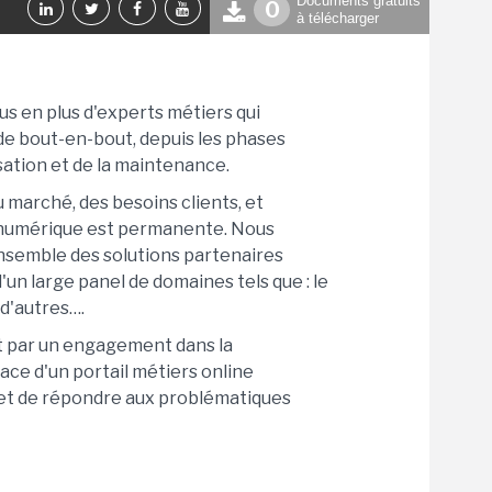
Documents gratuits
0
à télécharger
 LMI
VIDÉOS
BD
SCC & APPLE
s en plus d'experts métiers qui
 de bout-en-bout, depuis les phases
isation et de la maintenance.
marché, des besoins clients, et
numérique est permanente. Nous
ensemble des solutions partenaires
un large panel de domaines tels que : le
 d'autres….
 par un engagement dans la
ce d'un portail métiers online
 et de répondre aux problématiques