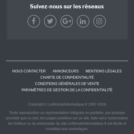
Suivez-nous sur les réseaux
NOUS CONTACTER
ANNONCEURS
MENTIONS LÉGALES
CHARTE DE CONFIDENTIALITÉ
CONDITIONS GÉNÉRALES DE VENTE
PARAMÈTRES DE GESTION DE LA CONFIDENTIALITÉ
Copyright © LeMondeInformatique.fr 1997-2026
Toute reproduction ou représentation intégrale ou partielle, par quelque
procédé que ce soit, des pages publiées sur ce site, faite sans l'autorisation
de l'éditeur ou du webmaster du site LeMondeInformatique.fr est illicite et
constitue une contrefaçon.