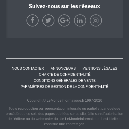
Suivez-nous sur les réseaux
NOUS CONTACTER
ANNONCEURS
MENTIONS LÉGALES
CHARTE DE CONFIDENTIALITÉ
CONDITIONS GÉNÉRALES DE VENTE
PARAMÈTRES DE GESTION DE LA CONFIDENTIALITÉ
Copyright © LeMondeInformatique.fr 1997-2026
Toute reproduction ou représentation intégrale ou partielle, par quelque
procédé que ce soit, des pages publiées sur ce site, faite sans l'autorisation
de l'éditeur ou du webmaster du site LeMondeInformatique.fr est illicite et
constitue une contrefaçon.