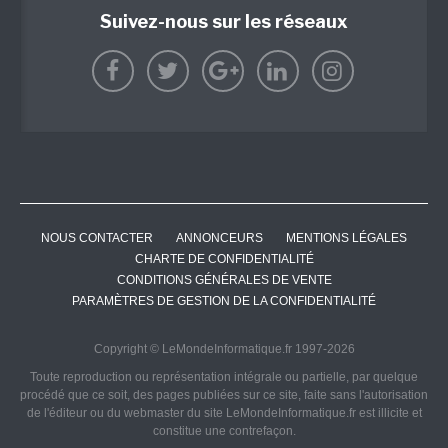
Suivez-nous sur les réseaux
NOUS CONTACTER
ANNONCEURS
MENTIONS LÉGALES
CHARTE DE CONFIDENTIALITÉ
CONDITIONS GÉNÉRALES DE VENTE
PARAMÈTRES DE GESTION DE LA CONFIDENTIALITÉ
Copyright © LeMondeInformatique.fr 1997-2026
Toute reproduction ou représentation intégrale ou partielle, par quelque
procédé que ce soit, des pages publiées sur ce site, faite sans l'autorisation
de l'éditeur ou du webmaster du site LeMondeInformatique.fr est illicite et
constitue une contrefaçon.