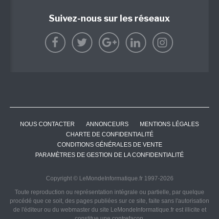
Suivez-nous sur les réseaux
NOUS CONTACTER
ANNONCEURS
MENTIONS LÉGALES
CHARTE DE CONFIDENTIALITÉ
CONDITIONS GÉNÉRALES DE VENTE
PARAMÈTRES DE GESTION DE LA CONFIDENTIALITÉ
Copyright © LeMondeInformatique.fr 1997-2026
Toute reproduction ou représentation intégrale ou partielle, par quelque
procédé que ce soit, des pages publiées sur ce site, faite sans l'autorisation
de l'éditeur ou du webmaster du site LeMondeInformatique.fr est illicite et
constitue une contrefaçon.