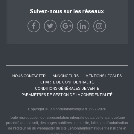
Suivez-nous sur les réseaux
NOUS CONTACTER
ANNONCEURS
MENTIONS LÉGALES
CHARTE DE CONFIDENTIALITÉ
CONDITIONS GÉNÉRALES DE VENTE
PARAMÈTRES DE GESTION DE LA CONFIDENTIALITÉ
Copyright © LeMondeInformatique.fr 1997-2026
Toute reproduction ou représentation intégrale ou partielle, par quelque
procédé que ce soit, des pages publiées sur ce site, faite sans l'autorisation
de l'éditeur ou du webmaster du site LeMondeInformatique.fr est illicite et
constitue une contrefaçon.