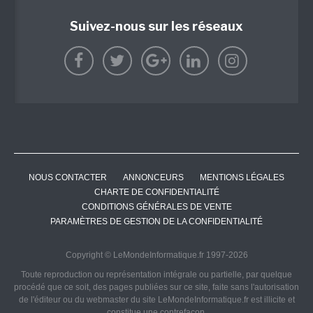
Suivez-nous sur les réseaux
NOUS CONTACTER
ANNONCEURS
MENTIONS LÉGALES
CHARTE DE CONFIDENTIALITÉ
CONDITIONS GÉNÉRALES DE VENTE
PARAMÈTRES DE GESTION DE LA CONFIDENTIALITÉ
Copyright © LeMondeInformatique.fr 1997-2026
Toute reproduction ou représentation intégrale ou partielle, par quelque
procédé que ce soit, des pages publiées sur ce site, faite sans l'autorisation
de l'éditeur ou du webmaster du site LeMondeInformatique.fr est illicite et
constitue une contrefaçon.