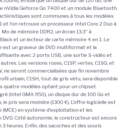
octobre), embarque un disque dur de 120 Go, une
e nVidia Geforce Go 7400 et un module Bluetooth.
ractéristiques sont communes à tous les modèles
 et l'on retrouve un processeur Intel Core 2 Duo à
 Mo de mémoire DDR2, un écran 13,3'' à
Black et un lecteur de carte mémoire 4 en 1. Le
e est un graveur de DVD multiformat et la
ffisante avec 2 ports USB, une sortie S-vidéo et
autres. Les versions roses, C1SP, vertes, C1SG, et
W, ne seront commercialisées que fin novembre
rofil urbain, C1SH, tout de gris vêtu, sera disponible
s quatre modèles optant pour un chipset
gré (Intel GMA 950), un disque dur de 100 Go et
 le prix sera moindre (1300 €). L'offre logicielle est
(MCE) en système d'exploitation et les
to DVD. Côté autonomie, le constructeur est encore
 3 heures. Enfin, des sacoches et des souris