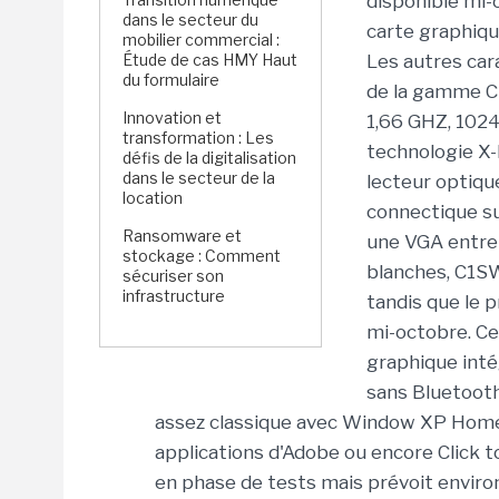
disponible mi-
dans le secteur du
carte graphiqu
mobilier commercial :
Étude de cas HMY Haut
Les autres ca
du formulaire
de la gamme C1
Innovation et
1,66 GHZ, 1024
transformation : Les
technologie X-
défis de la digitalisation
dans le secteur de la
lecteur optiqu
location
connectique su
Ransomware et
une VGA entre 
stockage : Comment
blanches, C1S
sécuriser son
infrastructure
tandis que le p
mi-octobre. Ce
graphique inté
sans Bluetooth,
assez classique avec Window XP Home 
applications d'Adobe ou encore Click 
en phase de tests mais prévoit environ