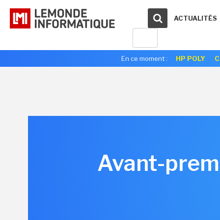
ACTUALITÉS
En ce moment :
HP POLY
C
Avant-premi