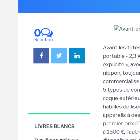
0
Réaction
Avant les fêtes
portable - 2,3 
explicite », a
nippon, toujour
commercialiser
5 types de con
coque extérieu
habillés de lis
appareils à de
premier prix (
LIVRES BLANCS
à 1500 €, l'aut
Transition numérique