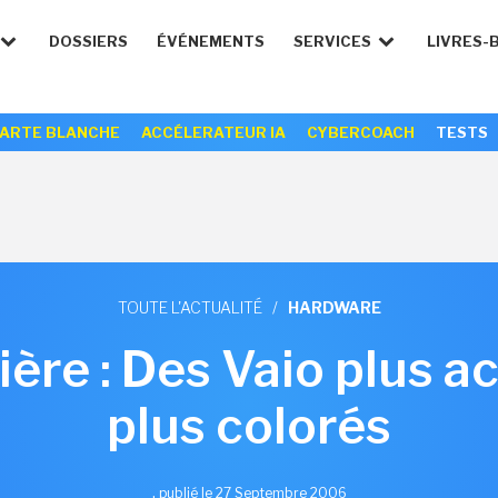
DOSSIERS
ÉVÉNEMENTS
SERVICES
LIVRES-
ARTE BLANCHE
ACCÉLERATEUR IA
CYBERCOACH
TESTS
TOUTE L'ACTUALITÉ
/
HARDWARE
ère : Des Vaio plus ac
plus colorés
,
publié le 27 Septembre 2006