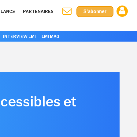
S'abonner
BLANCS
PARTENAIRES
INTERVIEW LMI
LMI MAG
cessibles et