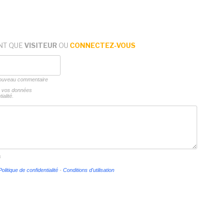
NT QUE
VISITEUR
OU
CONNECTEZ-VOUS
 nouveau commentaire
ns vos données
ialité.
s
Politique de confidentialité
-
Conditions d'utilisation