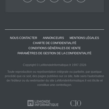
NOUS CONTACTER
ANNONCEURS
MENTIONS LÉGALES
CHARTE DE CONFIDENTIALITÉ
CONDITIONS GÉNÉRALES DE VENTE
PARAMÈTRES DE GESTION DE LA CONFIDENTIALITÉ
Copyright © LeMondeInformatique.fr 1997-2026
Toute reproduction ou représentation intégrale ou partielle, par quelque
procédé que ce soit, des pages publiées sur ce site, faite sans l'autorisation
de l'éditeur ou du webmaster du site LeMondeInformatique.fr est illicite et
constitue une contrefaçon.