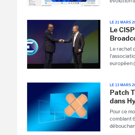
évolution d
LE 21 MARS 2
Le CISP
Broadc
Le rachat 
l'associati
européen (
LE 13 MARS 2
Patch T
dans Hy
Pour ce mo
comblant 64
débouchant