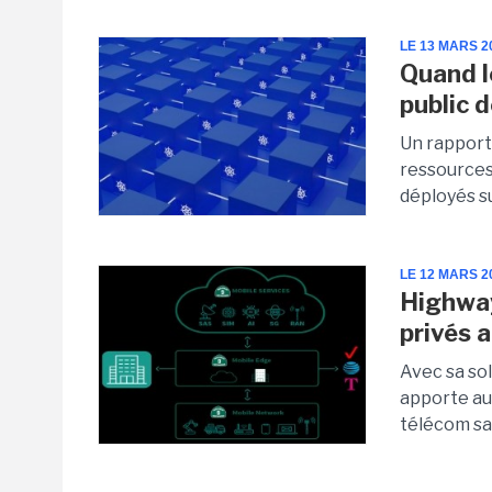
LE 13 MARS 2
Quand l
public 
Un rapport 
ressources
déployés su
LE 12 MARS 2
Highway
privés 
Avec sa so
apporte au
télécom sa