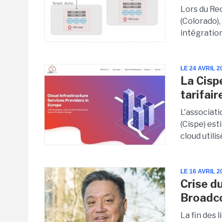
Lors du Re
(Colorado),
intégration
LE 24 AVRIL 2
La Cisp
tarifai
L'associat
(Cispe) es
cloud utilis
LE 16 AVRIL 2
Crise d
Broadco
La fin des 