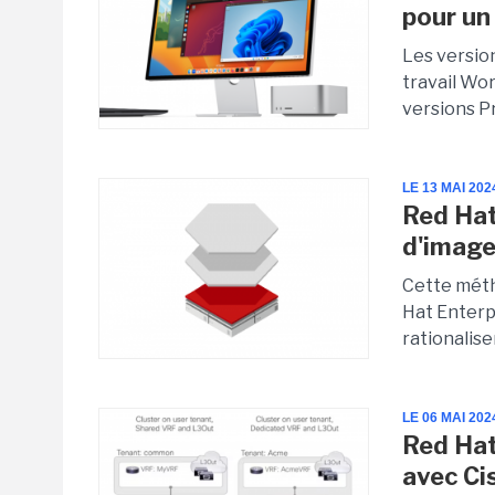
pour un
Les versio
travail Wo
versions Pr
LE 13 MAI 202
Red Hat
d'image
Cette méth
Hat Enterpr
rationalise
LE 06 MAI 202
Red Hat
avec Ci