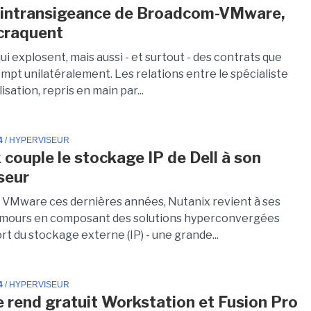
l'intransigeance de Broadcom-VMware,
 craquent
qui explosent, mais aussi - et surtout - des contrats que
pt unilatéralement. Les relations entre le spécialiste
lisation, repris en main par...
4
/ HYPERVISEUR
 couple le stockage IP de Dell à son
seur
r VMware ces dernières années, Nutanix revient à ses
amours en composant des solutions hyperconvergées
t du stockage externe (IP) - une grande...
4
/ HYPERVISEUR
rend gratuit Workstation et Fusion Pro