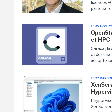
licences V
partenaire
LE 05 AVRIL 2
OpenSta
et HPC
Caracal, la
et des cha
accepte les
LE 27 MARS 2
XenServ
Hypervi
L'hypervise
XenServer 