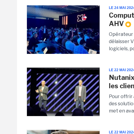
LE 24 MAI 202
Comput
AHV
Opérateur 
délaisser V
logiciels, 
LE 22 MAI 202
Nutanix
les cli
Pour offri
des solutio
met en avan
LE 22 MAI 202