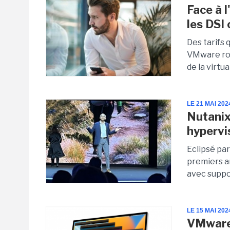
Face à 
les DSI
Des tarifs 
VMware rom
de la virtua
LE 21 MAI 202
Nutanix
hypervi
Eclipsé pa
premiers 
avec suppor
LE 15 MAI 202
VMware 