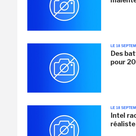
LE 18 SEPTE
Des bat
pour 2
LE 18 SEPTE
Intel r
réaliste