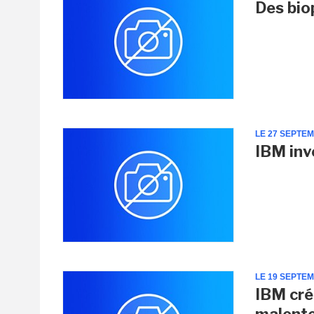
Des bio
LE 27 SEPTE
IBM inv
LE 19 SEPTE
IBM crée
malent