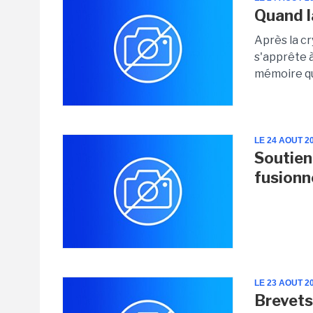
Quand l
Après la c
s'apprête à
mémoire q
LE 24 AOUT 2
Soutien 
fusionn
LE 23 AOUT 2
Brevets 