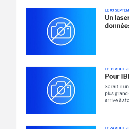
LE 03 SEPTE
Un laser
données
LE 31 AOUT 2
Pour IB
Serait-il u
plus grand 
arrive à st
LE 24 AOUT 2