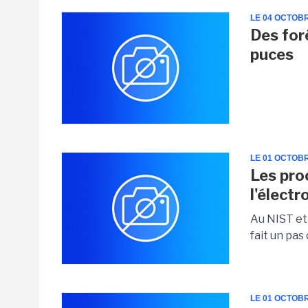
LE 04 OCTOB
Des for
puces
LE 01 OCTOB
Les pro
l'électr
Au NIST et 
fait un pas
LE 01 OCTOB