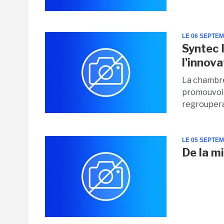
LE 06 SEPTE
Syntec 
l'innova
La chambre 
promouvoir
regroupera 
LE 05 SEPTE
De la m