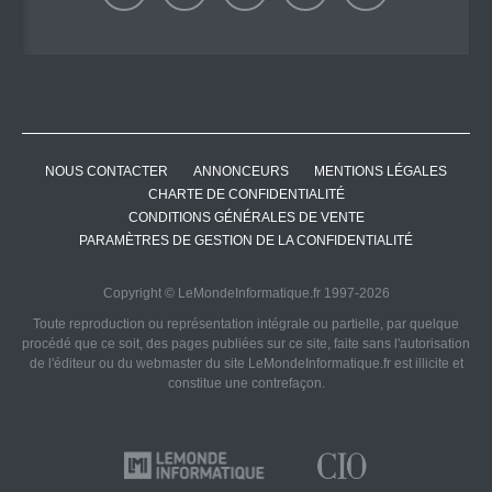
NOUS CONTACTER
ANNONCEURS
MENTIONS LÉGALES
CHARTE DE CONFIDENTIALITÉ
CONDITIONS GÉNÉRALES DE VENTE
PARAMÈTRES DE GESTION DE LA CONFIDENTIALITÉ
Copyright © LeMondeInformatique.fr 1997-2026
Toute reproduction ou représentation intégrale ou partielle, par quelque
procédé que ce soit, des pages publiées sur ce site, faite sans l'autorisation
de l'éditeur ou du webmaster du site LeMondeInformatique.fr est illicite et
constitue une contrefaçon.