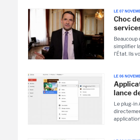
LE 07 NOVEM
Choc de 
service
Beaucoup d
simplifier 
l'État. Ils
LE 06 NOVEM
Applica
lance d
Le plug-in
directemen
application