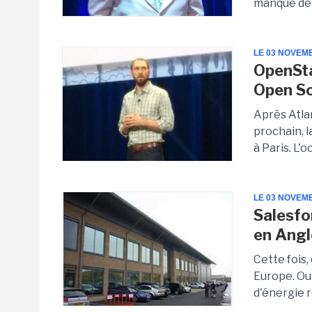
manque de d
LE 03 NOVEM
OpenSta
Open So
Après Atla
prochain, 
à Paris. L'
LE 03 NOVEM
Salesfo
en Angl
Cette fois,
Europe. Ou
d'énergie r