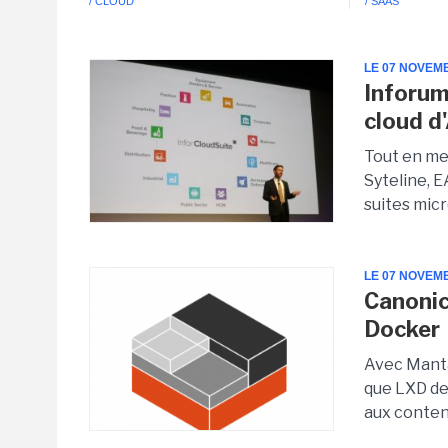
/ CLOUD
/ SAAS
LE 07 NOVEM
Inforum 
cloud 
Tout en met
Syteline, E
suites micr
LE 07 NOVEM
Canonic
Docker
Avec Manta
que LXD de
aux conten