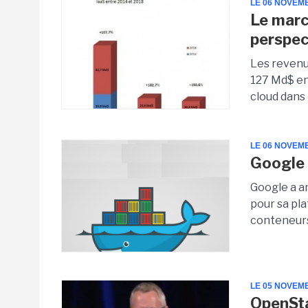
LE 06 NOVEM
Le marc
perspec
Les revenu
127 Md$ en
cloud dans 
LE 06 NOVEM
Google 
Google a a
pour sa pl
conteneur
LE 05 NOVEM
OpenSta