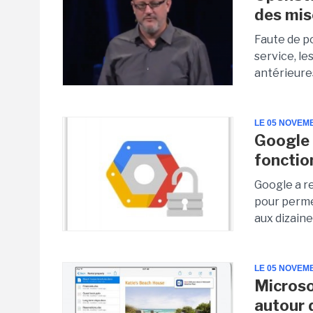
des mise
Faute de po
service, le
antérieures
LE 05 NOVEM
Google 
fonctio
Google a r
pour perme
aux dizaine
LE 05 NOVEM
Microso
autour 