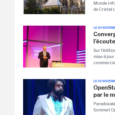
Monde Info
de Cristal 
LE 04 NOVEM
Converg
l'écoute
Sur l'édit
mise à jou
commerciale
LE 04 NOVEM
OpenSta
par le 
Paradoxale
Sommet Ope