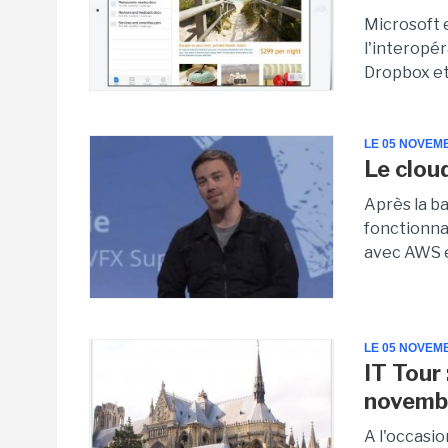
Microsoft 
l'interopér
Dropbox et
LE 05 NOVEM
Le clou
Après la ba
fonctionnal
avec AWS et
LE 05 NOVEM
IT Tour
novemb
A l'occasio