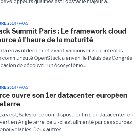
éveloppeurs qualifiés est l'obstacle majeur à...
BRE 2014
/ PAAS
ck Summit Paris : Le framework cloud
urce à l'heure de la maturité
nta en avril dernier et avant Vancouver au printemps
la communauté OpenStack a envahi le Palais des Congrès
occasion de découvrir un écosystème...
BRE 2014
/ PAAS
rce ouvre son 1er datacenter européen
eterre
 ça y est, Salesforce.com dispose enfin d'un datacenter en
vert en Angleterre, celui-ci est alimenté par des sources
enouvelables. Deux autres...