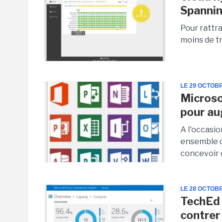
Spannin
Pour rattr
moins de tr
LE 29 OCTOB
Microso
pour au
A l'occasi
ensemble d
concevoir 
LE 28 OCTOB
TechEd 
contre