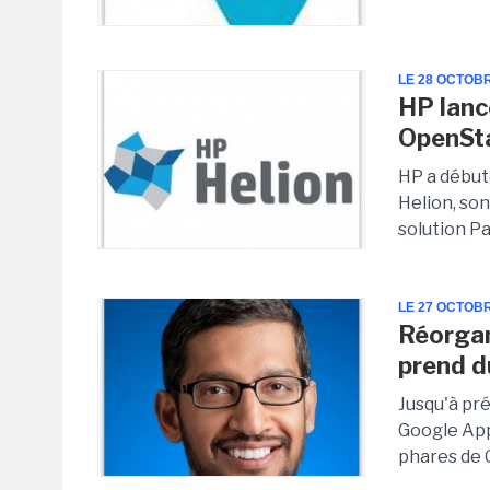
LE 28 OCTOB
HP lanc
OpenSt
HP a début
Helion, so
solution P
LE 27 OCTOB
Réorgan
prend d
Jusqu'à pr
Google App
phares de 