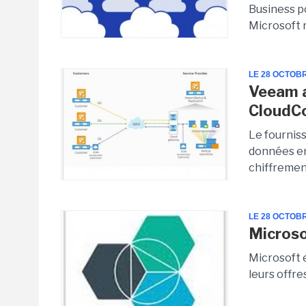
Business p
Microsoft r
LE 28 OCTOB
Veeam a
CloudC
Le fourniss
données e
chiffremen
LE 28 OCTOB
Microso
Microsoft e
leurs offre