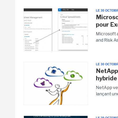
LE 30 OCTOB
Microso
pour Ex
Microsoft 
and Risk As
LE 30 OCTOB
NetApp 
hybride
NetApp veu
lançant une