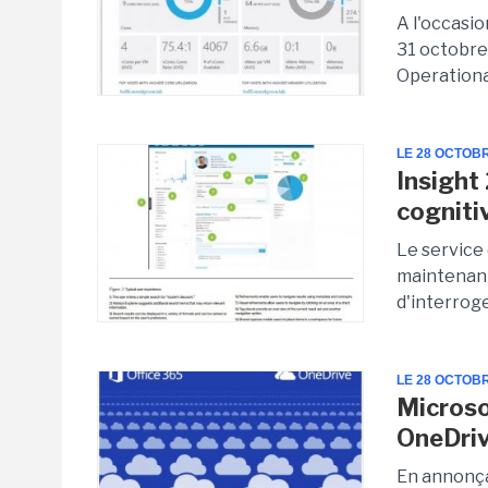
A l'occasi
31 octobre
Operational
LE 28 OCTOB
Insight
cogniti
Le service
maintenant
d'interroge
LE 28 OCTOB
Microso
OneDriv
En annonça