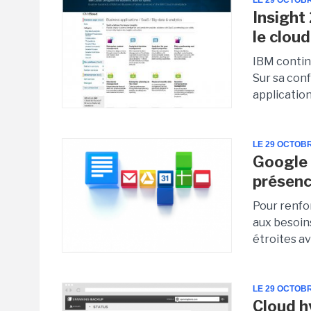
LE 29 OCTOB
Insight
le cloud
IBM continu
Sur sa conf
application
LE 29 OCTOB
Google 
présenc
Pour renfo
aux besoin
étroites a
LE 29 OCTOB
Cloud h