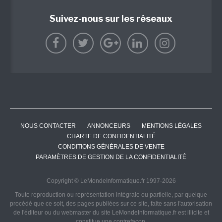
Suivez-nous sur les réseaux
NOUS CONTACTER
ANNONCEURS
MENTIONS LÉGALES
CHARTE DE CONFIDENTIALITÉ
CONDITIONS GÉNÉRALES DE VENTE
PARAMÈTRES DE GESTION DE LA CONFIDENTIALITÉ
Copyright © LeMondeInformatique.fr 1997-2026
Toute reproduction ou représentation intégrale ou partielle, par quelque
procédé que ce soit, des pages publiées sur ce site, faite sans l'autorisation
de l'éditeur ou du webmaster du site LeMondeInformatique.fr est illicite et
constitue une contrefaçon.