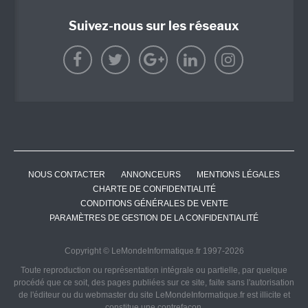
Suivez-nous sur les réseaux
NOUS CONTACTER
ANNONCEURS
MENTIONS LÉGALES
CHARTE DE CONFIDENTIALITÉ
CONDITIONS GÉNÉRALES DE VENTE
PARAMÈTRES DE GESTION DE LA CONFIDENTIALITÉ
Copyright © LeMondeInformatique.fr 1997-2026
Toute reproduction ou représentation intégrale ou partielle, par quelque
procédé que ce soit, des pages publiées sur ce site, faite sans l'autorisation
de l'éditeur ou du webmaster du site LeMondeInformatique.fr est illicite et
constitue une contrefaçon.