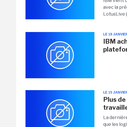
IBM vient 
avec la pré
LotusLive (
LE 19 JANVIE
IBM ach
platefo
LE 15 JANVIE
Plus de
travaill
La dernièr
que les log