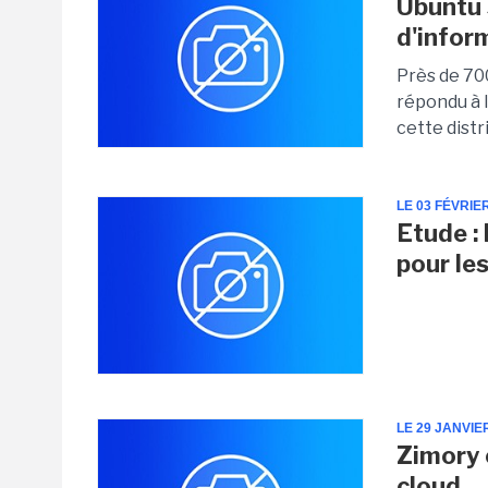
Ubuntu 
d'infor
Près de 700
répondu à l
cette distr
LE 03 FÉVRIE
Etude :
pour le
LE 29 JANVIE
Zimory 
cloud