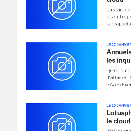
La start u
les entrepr
surcapacit
LE 27 JANVIE
Annuels
les inq
Quatrième 
d'affaires 
GAAP) Exerc
LE 20 JANVIE
Lotusph
le clou