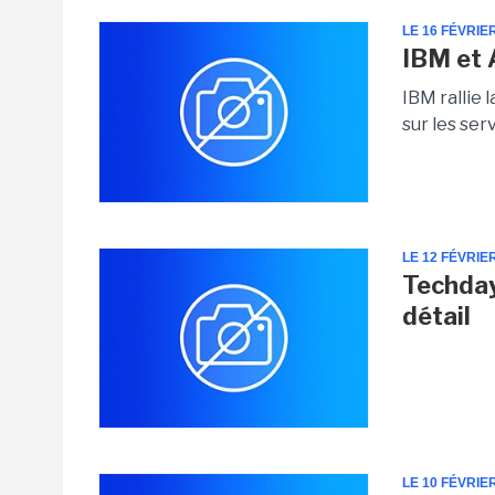
LE 16 FÉVRIE
IBM et 
IBM rallie 
sur les ser
LE 12 FÉVRIE
Techday
détail
LE 10 FÉVRIE