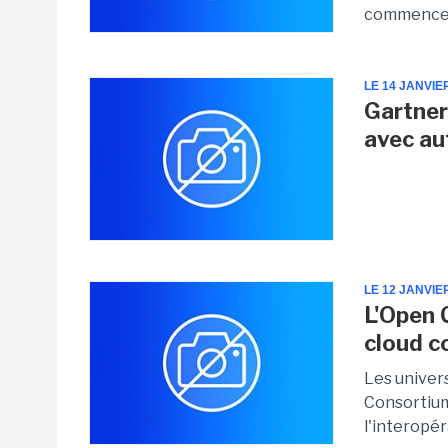
commence d
LE 14 JANVIE
Gartner
avec au
LE 12 JANVIE
L'Open 
cloud c
Les univers
Consortium
l'interopér