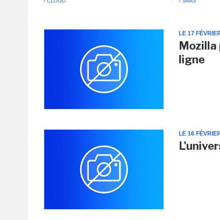
/ CLOUD
/ SAAS
LE 17 FÉVRIE
Mozilla
ligne
LE 16 FÉVRIE
L'unive