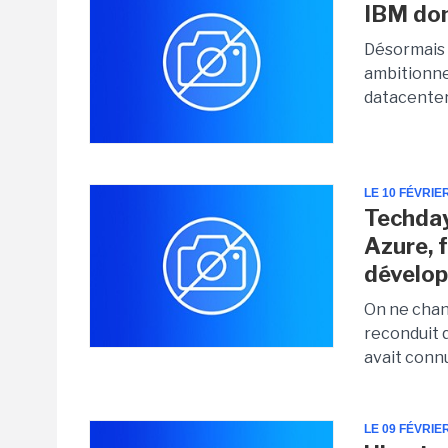
IBM don
Désormais 
ambitionne
datacenters
LE 10 FÉVRIE
Techday
Azure, f
dévelo
On ne chan
reconduit 
avait conn
LE 09 FÉVRIE