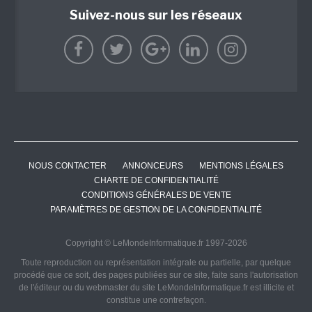
Suivez-nous sur les réseaux
NOUS CONTACTER
ANNONCEURS
MENTIONS LÉGALES
CHARTE DE CONFIDENTIALITÉ
CONDITIONS GÉNÉRALES DE VENTE
PARAMÈTRES DE GESTION DE LA CONFIDENTIALITÉ
Copyright © LeMondeInformatique.fr 1997-2026
Toute reproduction ou représentation intégrale ou partielle, par quelque
procédé que ce soit, des pages publiées sur ce site, faite sans l'autorisation
de l'éditeur ou du webmaster du site LeMondeInformatique.fr est illicite et
constitue une contrefaçon.