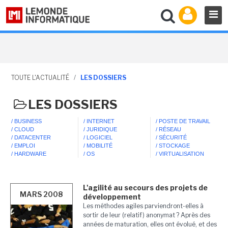
TOUTE L'ACTUALITÉ
/
LES DOSSIERS
LES DOSSIERS
/ BUSINESS
/ INTERNET
/ POSTE DE TRAVAIL
/ CLOUD
/ JURIDIQUE
/ RÉSEAU
/ DATACENTER
/ LOGICIEL
/ SÉCURITÉ
/ EMPLOI
/ MOBILITÉ
/ STOCKAGE
/ HARDWARE
/ OS
/ VIRTUALISATION
L'agilité au secours des projets de
MARS 2008
développement
Les méthodes agiles parviendront-elles à
sortir de leur (relatif) anonymat ? Après des
années de maturation, elles ont évolué, et des