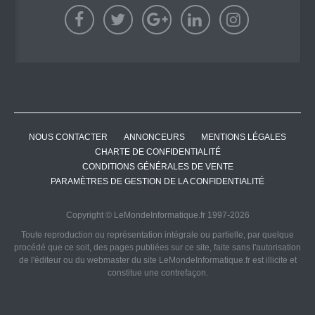
NOUS CONTACTER
ANNONCEURS
MENTIONS LÉGALES
CHARTE DE CONFIDENTIALITÉ
CONDITIONS GÉNÉRALES DE VENTE
PARAMÈTRES DE GESTION DE LA CONFIDENTIALITÉ
Copyright © LeMondeInformatique.fr 1997-2026
Toute reproduction ou représentation intégrale ou partielle, par quelque
procédé que ce soit, des pages publiées sur ce site, faite sans l'autorisation
de l'éditeur ou du webmaster du site LeMondeInformatique.fr est illicite et
constitue une contrefaçon.