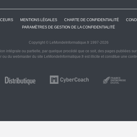
CEURS
MENTIONS LÉGALES
CHARTE DE CONFIDENTIALITÉ
COND
PARAMÈTRES DE GESTION DE LA CONFIDENTIALITÉ
Copyright © LeMondeInformatique.fr 1997-2026
on intégrale ou partielle, par quelque procédé que ce soit, des pages publiées sur ce
ur ou du webmaster du site LeMondeInformatique.fr est illicite et constitue une cont