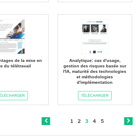
ntages de la mise en
Analytique: cas d'usage,
e du télétravail
gestion des risques basée sur
l'IA, maturité des technologies
et méthodologies
d'implémentation
ÉLÉCHARGER
TÉLÉCHARGER
1
2
3
4
5