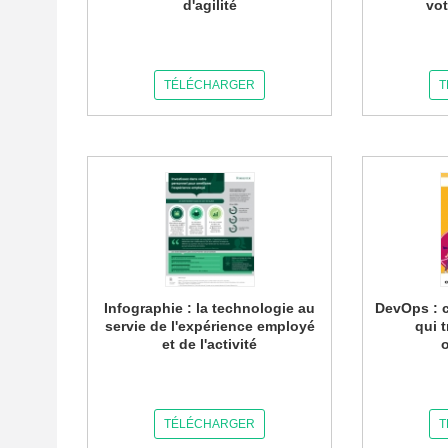
d'agilité
vot
TÉLÉCHARGER
T
Infographie : la technologie au
DevOps : c
servie de l'expérience employé
qui 
et de l'activité
TÉLÉCHARGER
T