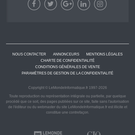
NOUS CONTACTER
ANNONCEURS
MENTIONS LÉGALES
CHARTE DE CONFIDENTIALITÉ
CONDITIONS GÉNÉRALES DE VENTE
PARAMÈTRES DE GESTION DE LA CONFIDENTIALITÉ
Copyright © LeMondeInformatique.fr 1997-2026
Toute reproduction ou représentation intégrale ou partielle, par quelque
procédé que ce soit, des pages publiées sur ce site, faite sans l'autorisation
de l'éditeur ou du webmaster du site LeMondeInformatique.fr est illicite et
constitue une contrefaçon.