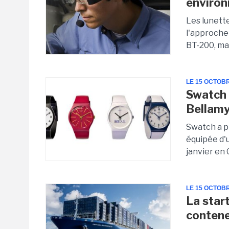
environ
Les lunett
l'approche
BT-200, ma
LE 15 OCTOB
Swatch 
Bellam
Swatch a p
équipée d'
janvier en 
LE 15 OCTOB
La star
contene