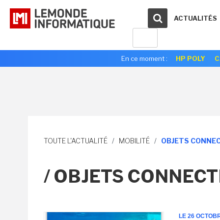
ACTUALITÉS
En ce moment :
HP POLY
C
TOUTE L'ACTUALITÉ
/
MOBILITÉ
/
OBJETS CONNE
/ OBJETS CONNECT
LE 26 OCTOB