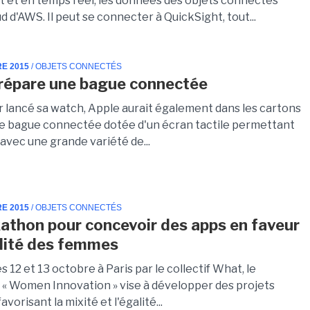
 et en temps réel, les données des objets connectés
ud d'AWS. Il peut se connecter à QuickSight, tout...
RE 2015
/ OBJETS CONNECTÉS
répare une bague connectée
r lancé sa watch, Apple aurait également dans les cartons
de bague connectée dotée d'un écran tactile permettant
 avec une grande variété de...
RE 2015
/ OBJETS CONNECTÉS
athon pour concevoir des apps en faveur
alité des femmes
s 12 et 13 octobre à Paris par le collectif What, le
« Women Innovation » vise à développer des projets
vorisant la mixité et l'égalité...