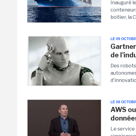
Inauguré le
conteneurs
boîtier, la
LE 09 OCTOB
Gartner
de l'ind
Des robots
autonomes,
d'innovatio
LE 08 OCTOB
AWS ouv
données
Le service