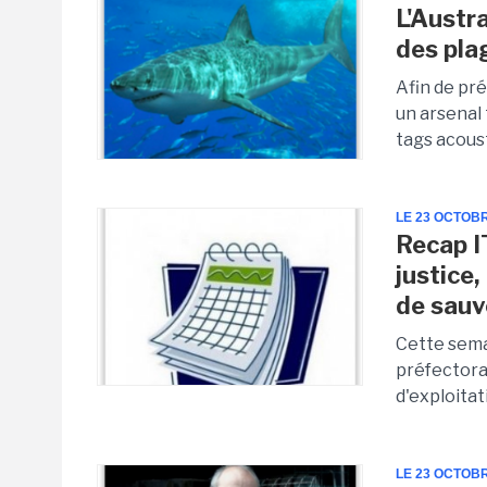
L'Austr
des pla
Afin de pré
un arsenal
tags acoust
LE 23 OCTOB
Recap IT
justice
de sau
Cette sema
préfectoral
d'exploitat
LE 23 OCTOB