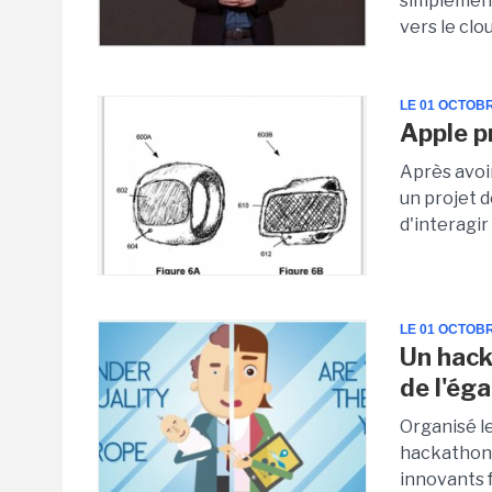
simplement
vers le clo
LE 01 OCTOB
Apple p
Après avoi
un projet 
d'interagir
LE 01 OCTOB
Un hack
de l'ég
Organisé le
hackathon 
innovants fa