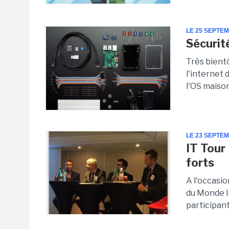
LE 25 SEPTE
Sécurit
Très bient
l'internet 
l'OS maison
LE 23 SEPTE
IT Tour
forts
A l'occasio
du Monde I
participant