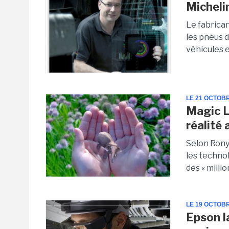
Micheli
Le fabrica
les pneus d
véhicules e
LE 21 OCTOB
Magic L
réalité
Selon Rony
les techno
des « millio
LE 19 OCTOB
Epson l