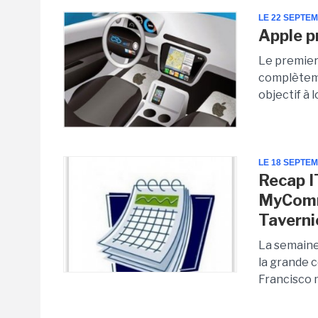
LE 22 SEPTE
Apple p
Le premier
complèteme
objectif à 
LE 18 SEPTE
Recap I
MyCommu
Taverni
La semaine
la grande 
Francisco 