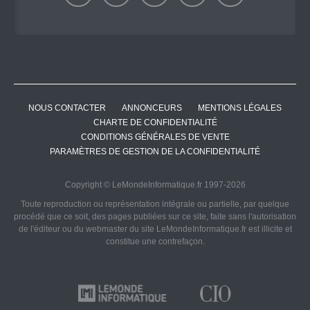
NOUS CONTACTER
ANNONCEURS
MENTIONS LÉGALES
CHARTE DE CONFIDENTIALITÉ
CONDITIONS GÉNÉRALES DE VENTE
PARAMÈTRES DE GESTION DE LA CONFIDENTIALITÉ
Copyright © LeMondeInformatique.fr 1997-2026
Toute reproduction ou représentation intégrale ou partielle, par quelque
procédé que ce soit, des pages publiées sur ce site, faite sans l'autorisation
de l'éditeur ou du webmaster du site LeMondeInformatique.fr est illicite et
constitue une contrefaçon.