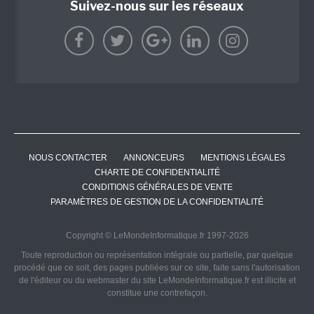
Suivez-nous sur les réseaux
NOUS CONTACTER
ANNONCEURS
MENTIONS LÉGALES
CHARTE DE CONFIDENTIALITÉ
CONDITIONS GÉNÉRALES DE VENTE
PARAMÈTRES DE GESTION DE LA CONFIDENTIALITÉ
Copyright © LeMondeInformatique.fr 1997-2026
Toute reproduction ou représentation intégrale ou partielle, par quelque
procédé que ce soit, des pages publiées sur ce site, faite sans l'autorisation
de l'éditeur ou du webmaster du site LeMondeInformatique.fr est illicite et
constitue une contrefaçon.