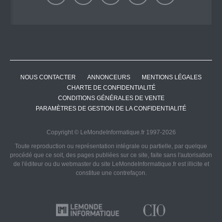
NOUS CONTACTER
ANNONCEURS
MENTIONS LÉGALES
CHARTE DE CONFIDENTIALITÉ
CONDITIONS GÉNÉRALES DE VENTE
PARAMÈTRES DE GESTION DE LA CONFIDENTIALITÉ
Copyright © LeMondeInformatique.fr 1997-2026
Toute reproduction ou représentation intégrale ou partielle, par quelque
procédé que ce soit, des pages publiées sur ce site, faite sans l'autorisation
de l'éditeur ou du webmaster du site LeMondeInformatique.fr est illicite et
constitue une contrefaçon.