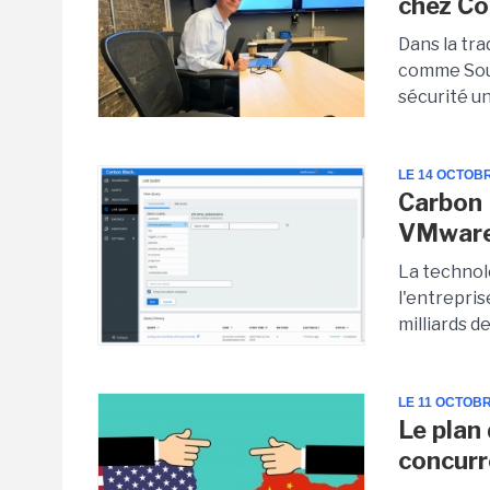
chez Co
Dans la tra
comme Sour
sécurité un
LE 14 OCTOB
Carbon 
VMwar
La technol
l'entrepris
milliards d
LE 11 OCTOBR
Le plan
concurr