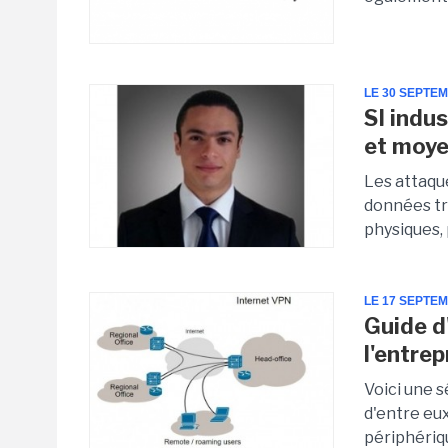
LE 30 SEPTE
SI indu
et moy
Les attaqu
données tr
physiques,
LE 17 SEPTE
Guide d
l'entrep
Voici une s
d'entre eu
périphériqu