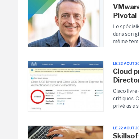
VMware 
Pivotal
Le spéciali
dans son g
même temps,
LE 22 AOUT 2
Cloud pr
Directo
Cisco livre
critiques. 
privé as a 
LE 22 AOUT 2
Skillsof