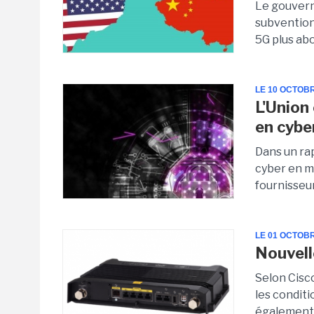
Le gouvern
subvention
5G plus ab
LE 10 OCTOB
L'Union
en cybe
Dans un ra
cyber en m
fournisseur
LE 01 OCTOB
Nouvell
Selon Cisco
les conditi
également 