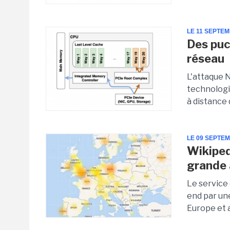
LE 11 SEPTE
Des puc
réseau
L'attaque 
technologi
à distance 
LE 09 SEPTE
Wikiped
grande
Le service
end par un
Europe et 