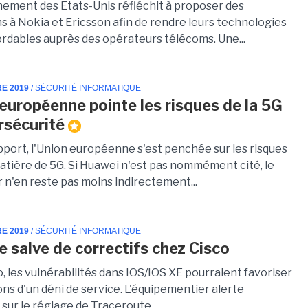
ement des Etats-Unis réfléchit à proposer des
s à Nokia et Ericsson afin de rendre leurs technologies
ordables auprès des opérateurs télécoms. Une...
RE 2019
/ SÉCURITÉ INFORMATIQUE
 européenne pointe les risques de la 5G
rsécurité
pport, l'Union européenne s'est penchée sur les risques
atière de 5G. Si Huawei n'est pas nommément cité, le
 n'en reste pas moins indirectement...
RE 2019
/ SÉCURITÉ INFORMATIQUE
e salve de correctifs chez Cisco
, les vulnérabilités dans IOS/IOS XE pourraient favoriser
ons d'un déni de service. L'équipementier alerte
sur le réglage de Traceroute.