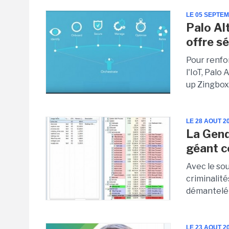
LE 05 SEPTE
Palo Al
offre sé
Pour renfo
l'IoT, Palo
up Zingbox
LE 28 AOUT 2
La Gend
géant c
Avec le sou
criminalit
démantelé 
LE 23 AOUT 2