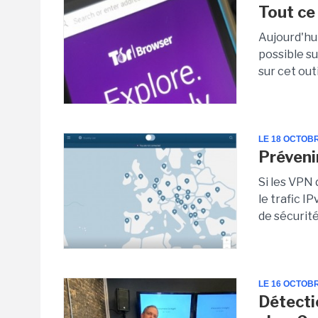
Tout ce 
Aujourd'hu
possible s
sur cet outi
LE 18 OCTOB
Préveni
Si les VPN
le trafic 
de sécurité
LE 16 OCTOB
Détecti