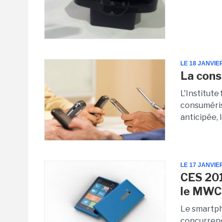
LE 18 JANVIE
La cons
L'Institute
consumérisa
anticipée, 
LE 17 JANVIE
CES 201
le MWC
Le smartph
concurrence