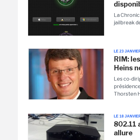
disponi
La Chronic
jailbreak d
LE 23 JANVIE
RIM: le
Heins 
Les co-diri
présidence
Thorsten He
LE 18 JANVIE
802.11 a
allure