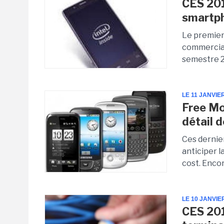
CES 201
smartp
Le premier
commercial
semestre 2
LE 11 JANVIE
Free Mob
détail d
Ces dernie
anticiper l
cost. Encor
LE 10 JANVIE
CES 2012