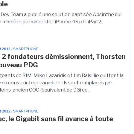
ble
 Dev Team a publié une solution baptisée Absinthe qui
e manière permanente l'iPhone 4S et l'iPad 2.
R 2012
/ SMARTPHONE
s 2 fondateurs démissionnent, Thorsten
nouveau PDG
geants de RIM, Mike Lazaridis et Jim Balsillie quittent la
 du constructeur canadien. Ils sont remplacés par
ins, ancien COO (équivalent de DG) de...
R 2012
/ SMARTPHONE
c, le Gigabit sans fil avance à toute