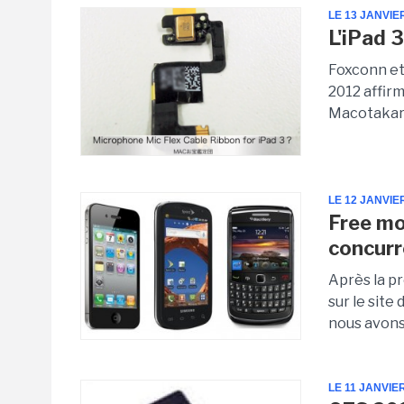
LE 13 JANVIE
L'iPad 3
Foxconn et
2012 affir
Macotakara
LE 12 JANVIE
Free mo
concurr
Après la pr
sur le site
nous avons
LE 11 JANVIE