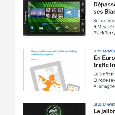
Dépassé
ses Bla
Selon les a
RIM, va êt
BlackBerry
LE 24 JANVIE
En Euro
trafic I
Le trafic 
Europe sel
Allemagne
LE 23 JANVIE
Le jailb