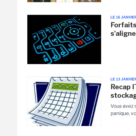
LE 16 JANVIE
Forfait
s'align
LE 13 JANVIE
Recap IT
stockag
Vous avez 
panique, vo