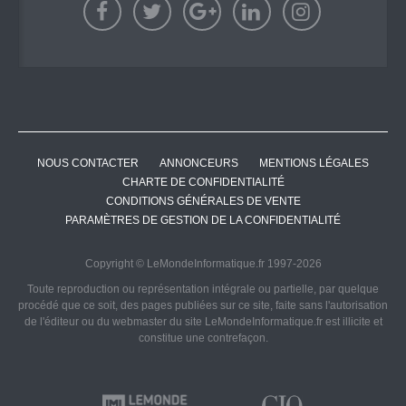
NOUS CONTACTER
ANNONCEURS
MENTIONS LÉGALES
CHARTE DE CONFIDENTIALITÉ
CONDITIONS GÉNÉRALES DE VENTE
PARAMÈTRES DE GESTION DE LA CONFIDENTIALITÉ
Copyright © LeMondeInformatique.fr 1997-2026
Toute reproduction ou représentation intégrale ou partielle, par quelque
procédé que ce soit, des pages publiées sur ce site, faite sans l'autorisation
de l'éditeur ou du webmaster du site LeMondeInformatique.fr est illicite et
constitue une contrefaçon.