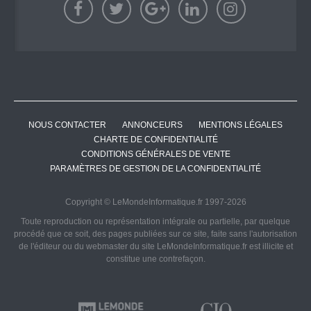
NOUS CONTACTER
ANNONCEURS
MENTIONS LÉGALES
CHARTE DE CONFIDENTIALITÉ
CONDITIONS GÉNÉRALES DE VENTE
PARAMÈTRES DE GESTION DE LA CONFIDENTIALITÉ
Copyright © LeMondeInformatique.fr 1997-2026
Toute reproduction ou représentation intégrale ou partielle, par quelque
procédé que ce soit, des pages publiées sur ce site, faite sans l'autorisation
de l'éditeur ou du webmaster du site LeMondeInformatique.fr est illicite et
constitue une contrefaçon.