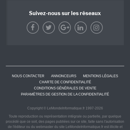
Suivez-nous sur les réseaux
NOUS CONTACTER
ANNONCEURS
MENTIONS LÉGALES
CHARTE DE CONFIDENTIALITÉ
CONDITIONS GÉNÉRALES DE VENTE
PARAMÈTRES DE GESTION DE LA CONFIDENTIALITÉ
Copyright © LeMondeInformatique.fr 1997-2026
Toute reproduction ou représentation intégrale ou partielle, par quelque
procédé que ce soit, des pages publiées sur ce site, faite sans l'autorisation
de l'éditeur ou du webmaster du site LeMondeInformatique.fr est illicite et