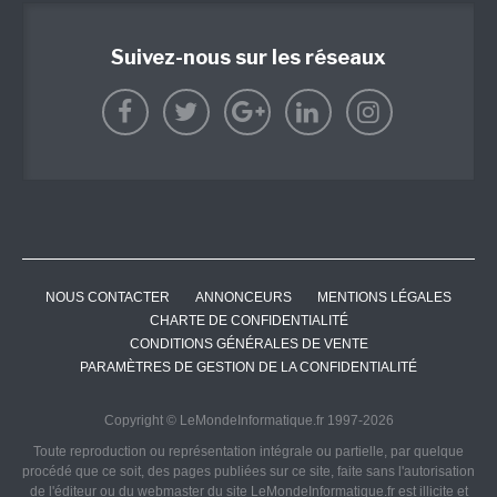
Suivez-nous sur les réseaux
NOUS CONTACTER
ANNONCEURS
MENTIONS LÉGALES
CHARTE DE CONFIDENTIALITÉ
CONDITIONS GÉNÉRALES DE VENTE
PARAMÈTRES DE GESTION DE LA CONFIDENTIALITÉ
Copyright © LeMondeInformatique.fr 1997-2026
Toute reproduction ou représentation intégrale ou partielle, par quelque
procédé que ce soit, des pages publiées sur ce site, faite sans l'autorisation
de l'éditeur ou du webmaster du site LeMondeInformatique.fr est illicite et