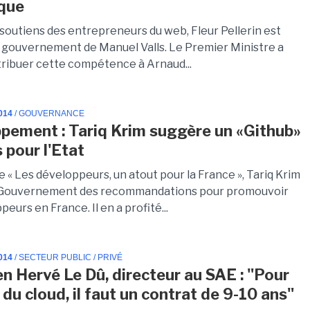
que
 soutiens des entrepreneurs du web, Fleur Pellerin est
 gouvernement de Manuel Valls. Le Premier Ministre a
tribuer cette compétence à Arnaud...
014
/ GOUVERNANCE
pement : Tariq Krim suggère un «Github»
 pour l'Etat
re « Les développeurs, un atout pour la France », Tariq Krim
u Gouvernement des recommandations pour promouvoir
peurs en France. Il en a profité...
014
/ SECTEUR PUBLIC / PRIVÉ
en Hervé Le Dû, directeur au SAE : "Pour
 du cloud, il faut un contrat de 9-10 ans"