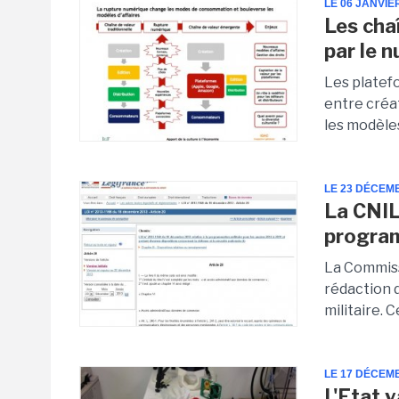
LE 06 JANVIE
Les cha
par le 
Les platef
entre créat
les modèles
LE 23 DÉCEM
La CNIL 
program
La Commiss
rédaction 
militaire. 
LE 17 DÉCEM
L'Etat 