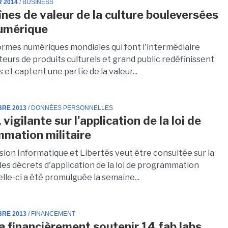
R 2014
/ BUSINESS
înes de valeur de la culture bouleversées
numérique
ormes numériques mondiales qui font l'intermédiaire
eurs de produits culturels et grand public redéfinissent
 et captent une partie de la valeur...
BRE 2013
/ DONNÉES PERSONNELLES
vigilante sur l'application de la loi de
mation militaire
ion Informatique et Libertés veut être consultée sur la
des décrets d'application de la loi de programmation
Celle-ci a été promulguée la semaine...
BRE 2013
/ FINANCEMENT
va financièrement soutenir 14 fab labs