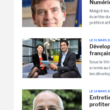
Numéri
Malgré les
écartée du
préféré at
LE 31 MARS 2
Dévelop
français
Sous le tit
a remis a
les dévelop
LE 14 MARS 2
Entreti
profiter