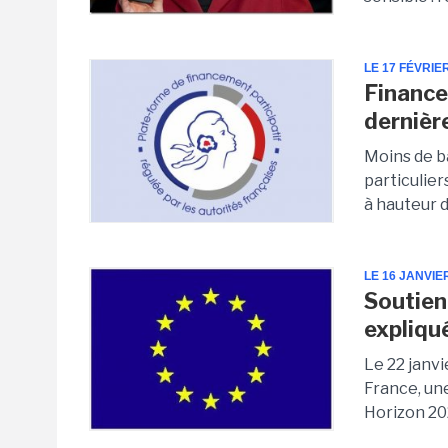
LE 17 FÉVRIE
Finance
dernièr
Moins de b
particulier
à hauteur d
LE 16 JANVIE
Soutien
expliqu
Le 22 janv
France, un
Horizon 20