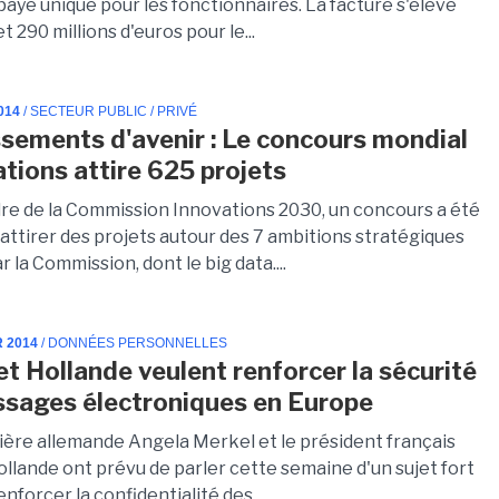
 paye unique pour les fonctionnaires. La facture s'élève
t 290 millions d'euros pour le...
014
/ SECTEUR PUBLIC / PRIVÉ
ssements d'avenir : Le concours mondial
ations attire 625 projets
dre de la Commission Innovations 2030, un concours a été
attirer des projets autour des 7 ambitions stratégiques
 la Commission, dont le big data....
R 2014
/ DONNÉES PERSONNELLES
et Hollande veulent renforcer la sécurité
sages électroniques en Europe
ière allemande Angela Merkel et le président français
ollande ont prévu de parler cette semaine d'un sujet fort
enforcer la confidentialité des...