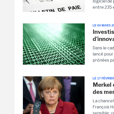
logiciel de
entre 235 e
LE 04 MARS 2
Investi
d'innov
Dans le ca
lancé pour 
prônées par
LE 17 FÉVRIE
Merkel 
des mes
La chancel
François H
sensible : r