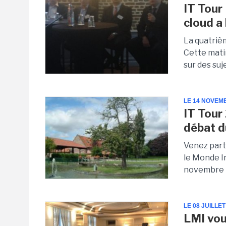
IT Tour
cloud a
La quatrièm
Cette mati
sur des suje
LE 14 NOVEM
IT Tour 
débat d
Venez part
le Monde I
novembre 
LE 08 JUILLET
LMI vou