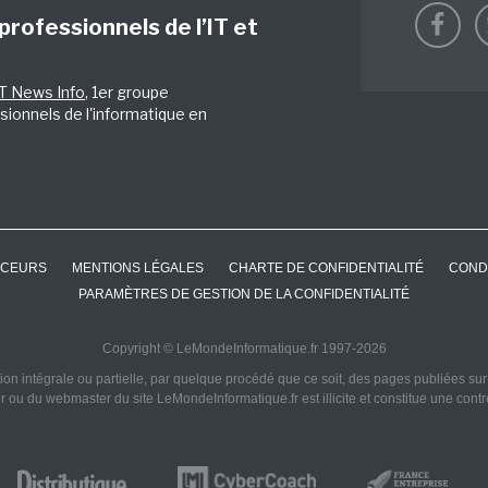
 professionnels de l’IT et
IT News Info
, 1er groupe
sionnels de l'informatique en
CEURS
MENTIONS LÉGALES
CHARTE DE CONFIDENTIALITÉ
COND
PARAMÈTRES DE GESTION DE LA CONFIDENTIALITÉ
Copyright © LeMondeInformatique.fr 1997-2026
on intégrale ou partielle, par quelque procédé que ce soit, des pages publiées sur ce
ur ou du webmaster du site LeMondeInformatique.fr est illicite et constitue une cont