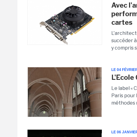
Avec l'
perform
cartes
L'architec
succéder à
y compris 
LE 04 FÉVRIE
L'Ecole 
Le label « 
Paris pour
méthodes m
LE 06 JANVIE