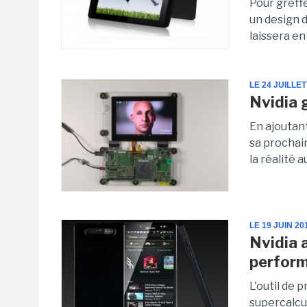
Pour greff
un design 
laissera en
LE 24 JUILLET
Nvidia 
En ajoutan
sa prochai
la réalité
LE 19 JUIN 20
Nvidia 
perform
L'outil de
supercalcu