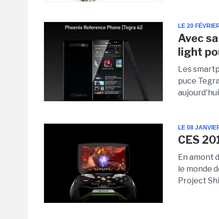
LE 20 FÉVRIE
Avec sa
light p
Les smartp
puce Tegra 
aujourd'hui
LE 08 JANVIE
CES 201
En amont du
le monde d
Project Shi