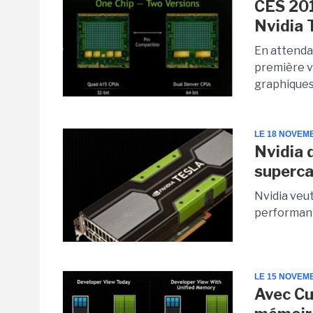
CES 201
Nvidia 
En attenda
première v
graphiques 
LE 18 NOVEM
Nvidia 
superca
Nvidia veut
performant
LE 15 NOVEM
Avec Cud