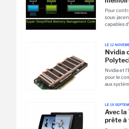
mémoir
Pour contre
sous-jacent
capables d'
LE 12 NOVEM
Nvidia o
Polytec
Nvidia et l
pour le co
aux systèm
LE 19 SEPTE
Avec la
prête à