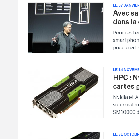
LE 07 JANVIE
Avec sa
dans la
Pour reste
smartphone
puce quatr
LE 14 NOVEM
HPC : N
cartes 
Nvidia et 
supercalcul
SM10000 de
LE 31 OCTOB