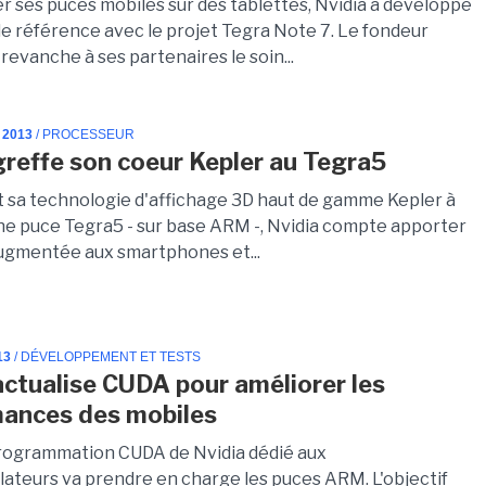
er ses puces mobiles sur des tablettes, Nvidia a développé
de référence avec le projet Tegra Note 7. Le fondeur
 revanche à ses partenaires le soin...
 2013
/ PROCESSEUR
greffe son coeur Kepler au Tegra5
t sa technologie d'affichage 3D haut de gamme Kepler à
ne puce Tegra5 - sur base ARM -, Nvidia compte apporter
 augmentée aux smartphones et...
13
/ DÉVELOPPEMENT ET TESTS
actualise CUDA pour améliorer les
ances des mobiles
 programmation CUDA de Nvidia dédié aux
lateurs va prendre en charge les puces ARM. L'objectif