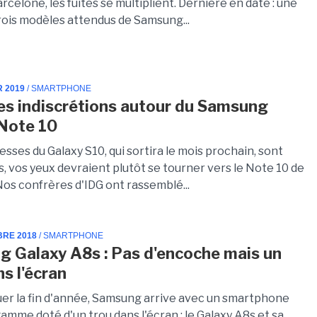
arcelone, les fuites se multiplient. Dernière en date : une
rois modèles attendus de Samsung...
R 2019
/ SMARTPHONE
es indiscrétions autour du Samsung
Note 10
esses du Galaxy S10, qui sortira le mois prochain, sont
, vos yeux devraient plutôt se tourner vers le Note 10 de
os confrères d'IDG ont rassemblé...
BRE 2018
/ SMARTPHONE
 Galaxy A8s : Pas d'encoche mais un
ns l'écran
er la fin d'année, Samsung arrive avec un smartphone
mme doté d'un trou dans l'écran : le Galaxy A8s et sa