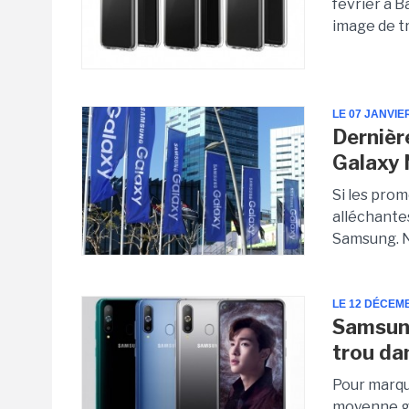
février à B
image de t
LE 07 JANVIE
Dernièr
Galaxy 
Si les prom
alléchantes
Samsung. N
LE 12 DÉCEM
Samsung
trou da
Pour marqu
moyenne ga