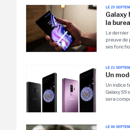
LE 25 SEPTE
Galaxy 
la bure
Le dernier
preuve de 
ses fonctio
LE 21 SEPTE
Un modè
Un indice t
Galaxy S9 
sera compo
LE 06 SEPTE