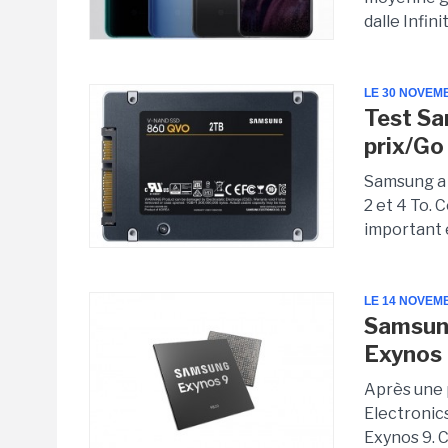
dalle Infini
LE 30 NOVEM
Test Sa
prix/Go
Samsung a l
2 et 4 To. 
important e
LE 14 NOVEM
Samsung
Exynos 
Après une 
Electronic
Exynos 9. C