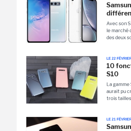
Samsung
différe
Avec son S
le marché 
des deux so
LE 22 FÉVRIE
10 fonc
S10
La gamme S
aurait pu c
trois taille
LE 21 FÉVRIE
Samsung