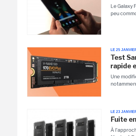
Le Galaxy F
peu commod
LE 25 JANVIE
Test Sa
rapide 
Une modifi
notamment 
LE 23 JANVIE
Fuite e
À l'approc