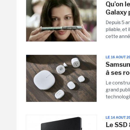
Qu'on l
Galaxy 
Depuis 5 a
pliable, et
cette anné
LE 16 AOUT 2
Samsung
à ses r
Le constr
grand publ
technologi
LE 14 AOUT 2
Le SSD 