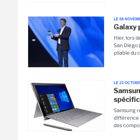
LE 08 NOVEM
Galaxy 
Hier, lors
San Diego (
pliable du 
LE 23 OCTOB
Samsung
spécifi
Samsung re
différence 
des compos