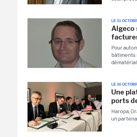
LE 31 OCTOB
Algeco 
factur
Pour automa
bâtiments m
dématérial
LE 30 OCTOB
Une pla
ports de
Haropa, Or
un partena