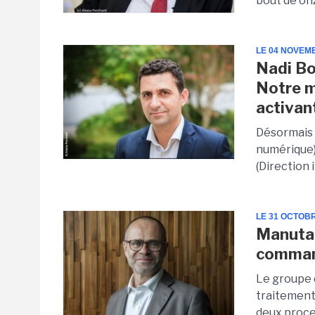
bout de on
LE 04 NOVEM
Nadi Bo
Notre m
activan
Désormais 
numérique)
(Direction 
LE 31 OCTOB
Manutan
command
Le groupe 
traitement
deux proces