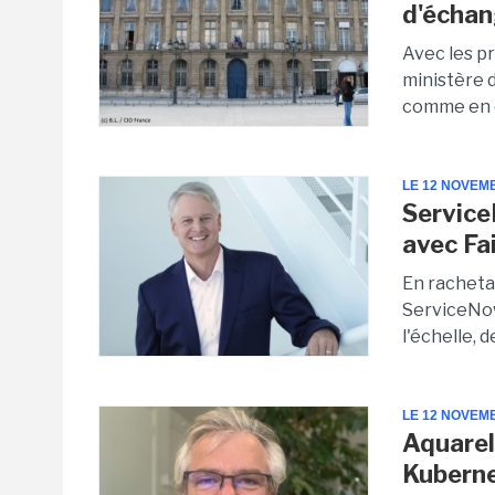
d'échan
Avec les p
ministère d
comme en 
LE 12 NOVEM
Service
avec Fa
En racheta
ServiceNow
l'échelle, d
LE 12 NOVEM
Aquarel
Kubern