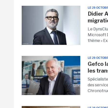
LE 29 OCTOB
Didier A
migrati
Le DynsClu
Microsoft D
thème « Exp
LE 29 OCTOB
Gefco l
les tra
Spécialist
des servic
Chronotru