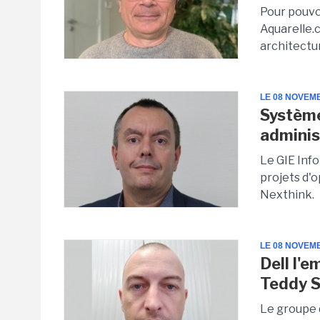
Pour pouvoi
Aquarelle.c
architectu
LE 08 NOVEM
Système
adminis
Le GIE Info
projets d'o
Nexthink.
LE 08 NOVEM
Dell l'e
Teddy 
Le groupe d