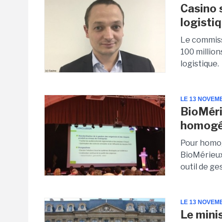
Casino 
logisti
Le commiss
100 millio
logistique.
LE 13 NOVEM
BioMéri
homogén
Pour homog
BioMérieux,
outil de ge
LE 13 NOVEM
Le mini