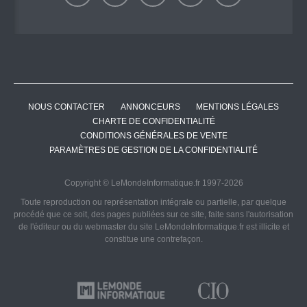
NOUS CONTACTER
ANNONCEURS
MENTIONS LÉGALES
CHARTE DE CONFIDENTIALITÉ
CONDITIONS GÉNÉRALES DE VENTE
PARAMÈTRES DE GESTION DE LA CONFIDENTIALITÉ
Copyright © LeMondeInformatique.fr 1997-2026
Toute reproduction ou représentation intégrale ou partielle, par quelque
procédé que ce soit, des pages publiées sur ce site, faite sans l'autorisation
de l'éditeur ou du webmaster du site LeMondeInformatique.fr est illicite et
constitue une contrefaçon.