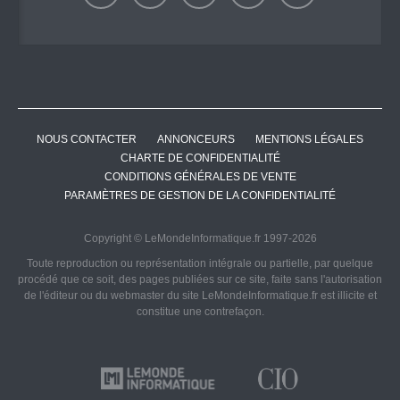
NOUS CONTACTER
ANNONCEURS
MENTIONS LÉGALES
CHARTE DE CONFIDENTIALITÉ
CONDITIONS GÉNÉRALES DE VENTE
PARAMÈTRES DE GESTION DE LA CONFIDENTIALITÉ
Copyright © LeMondeInformatique.fr 1997-2026
Toute reproduction ou représentation intégrale ou partielle, par quelque
procédé que ce soit, des pages publiées sur ce site, faite sans l'autorisation
de l'éditeur ou du webmaster du site LeMondeInformatique.fr est illicite et
constitue une contrefaçon.