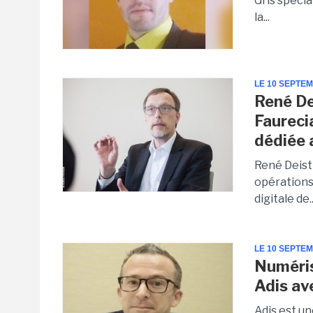
Gris spéci
la...
LE 10 SEPTE
René De
Faureci
dédiée 
René Deist 
opérations
digitale de..
LE 10 SEPTE
Numéris
Adis av
Adis est un