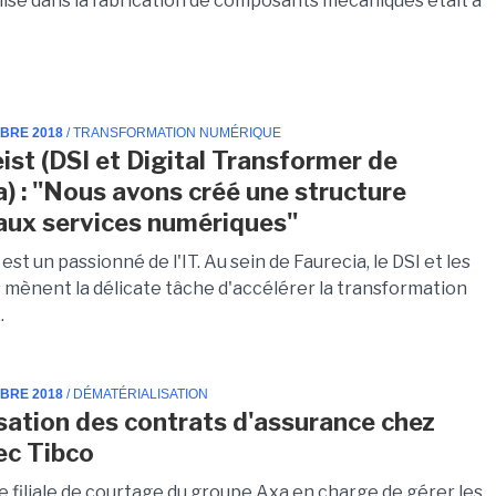
alisé dans la fabrication de composants mécaniques était à
MBRE 2018
/ TRANSFORMATION NUMÉRIQUE
ist (DSI et Digital Transformer de
a) : "Nous avons créé une structure
aux services numériques"
est un passionné de l'IT. Au sein de Faurecia, le DSI et les
 mènent la délicate tâche d'accélérer la transformation
.
MBRE 2018
/ DÉMATÉRIALISATION
ation des contrats d'assurance chez
ec Tibco
e filiale de courtage du groupe Axa en charge de gérer les