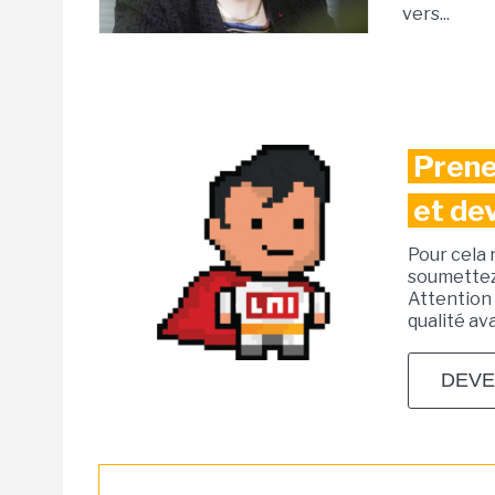
vers...
Prene
et de
Pour cela 
soumettez 
Attention 
qualité av
DEVE