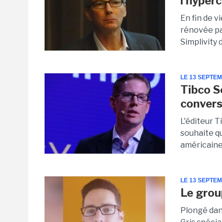
l'hyper
En fin de v
rénovée pa
Simplivity d
LE 13 SEPTE
Tibco S
convers
L'éditeur T
souhaite q
américaine 
LE 13 SEPTE
Le grou
Plongé dans