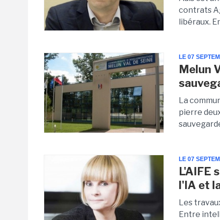
contrats Ag
libéraux. En
LE 07 SEPTE
Melun V
sauveg
La communa
pierre deux
sauvegarde.
LE 07 SEPTE
L'AIFE 
l'IA et 
Les travaux
Entre intel