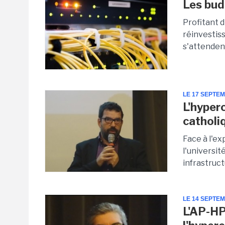
Les bud
Profitant d
réinvestiss
s'attendent 
LE 17 SEPTE
L'hyper
catholi
Face à l'ex
l'universi
infrastruct
LE 14 SEPTE
L'AP-HP