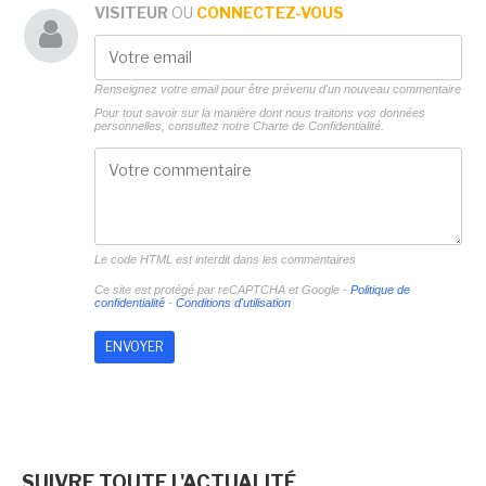
VISITEUR
OU
CONNECTEZ-VOUS
Renseignez votre email pour être prévenu d'un nouveau commentaire
Pour tout savoir sur la manière dont nous traitons vos données
personnelles, consultez notre
Charte de Confidentialité.
Le code HTML est interdit dans les commentaires
Ce site est protégé par reCAPTCHA et Google -
Politique de
confidentialité
-
Conditions d'utilisation
SUIVRE TOUTE L'ACTUALITÉ