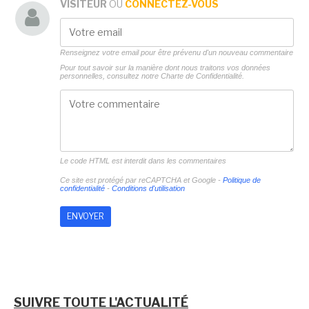
VISITEUR
OU
CONNECTEZ-VOUS
Renseignez votre email pour être prévenu d'un nouveau commentaire
Pour tout savoir sur la manière dont nous traitons vos données
personnelles, consultez notre
Charte de Confidentialité.
Le code HTML est interdit dans les commentaires
Ce site est protégé par reCAPTCHA et Google -
Politique de
confidentialité
-
Conditions d'utilisation
SUIVRE TOUTE L'ACTUALITÉ