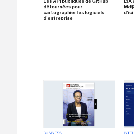
Les API publiques de GitHub
L'IA
détournées pour
Md$ 
cartographier les logiciels
d'ic
d'entreprise
BUSINESS
INTEL