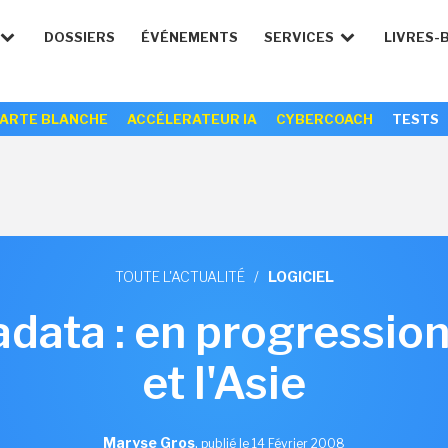
DOSSIERS
ÉVÉNEMENTS
SERVICES
LIVRES-
ARTE BLANCHE
ACCÉLERATEUR IA
CYBERCOACH
TESTS
TOUTE L'ACTUALITÉ
/
LOGICIEL
data : en progression
et l'Asie
Maryse Gros
,
publié le 14 Février 2008