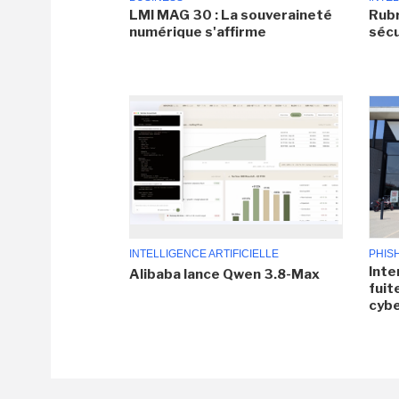
LMI MAG 30 : La souveraineté
Rubr
numérique s'affirme
sécu
INTELLIGENCE ARTIFICIELLE
PHIS
Inte
Alibaba lance Qwen 3.8-Max
fuit
cyb