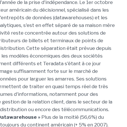
l'année de la prise d'indépendance. Le 1er octobre
teur américain du décisionnel, spécialisé dans les
'entrepôts de données (datawarehouses) et les
nalytiques, s'est en effet séparé de sa maison mère
tivité reste concentrée autour des solutions de
ributeurs de billets et terminaux de points de
distribution. Cette séparation était prévue depuis
, les modèles économiques des deux sociétés
ment différents et Teradata s'étant à ce jour
image suffisamment forte sur le marché de
données pour larguer les amarres. Ses solutions
rmettent de traiter en quasi temps réel de très
lumes d'informations, notamment pour des
 gestion de la relation client, dans le secteur de la
e distribution ou encore des télécommunications.
e Datawarehouse »
Plus de la moitié (56,6%) du
t toujours du continent américain (+ 5% en 2007).