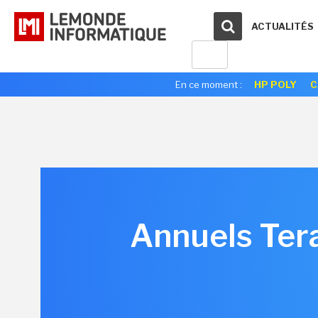
ACTUALITÉS
En ce moment :
HP POLY
C
Annuels Tera