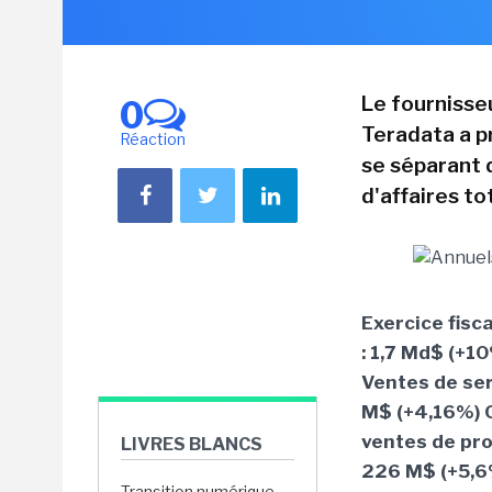
Le fournisse
0
Teradata a p
Réaction
se séparant 
d'affaires t
Exercice fisc
: 1,7 Md$ (+1
Ventes de ser
M$ (+4,16%) 
ventes de pro
LIVRES BLANCS
226 M$ (+5,6%
Transition numérique